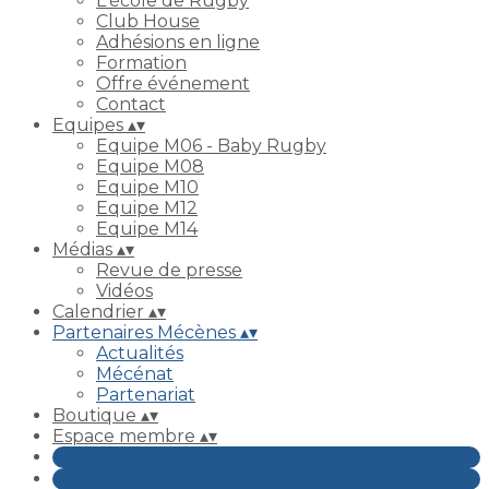
L'école de Rugby
Club House
Adhésions en ligne
Formation
Offre événement
Contact
Equipes
▴
▾
Equipe M06 - Baby Rugby
Equipe M08
Equipe M10
Equipe M12
Equipe M14
Médias
▴
▾
Revue de presse
Vidéos
Calendrier
▴
▾
Partenaires Mécènes
▴
▾
Actualités
Mécénat
Partenariat
Boutique
▴
▾
Espace membre
▴
▾