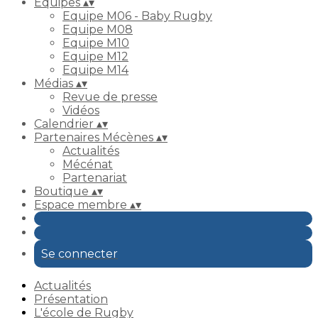
Equipes
▴
▾
Equipe M06 - Baby Rugby
Equipe M08
Equipe M10
Equipe M12
Equipe M14
Médias
▴
▾
Revue de presse
Vidéos
Calendrier
▴
▾
Partenaires Mécènes
▴
▾
Actualités
Mécénat
Partenariat
Boutique
▴
▾
Espace membre
▴
▾
Se connecter
Actualités
Présentation
L'école de Rugby