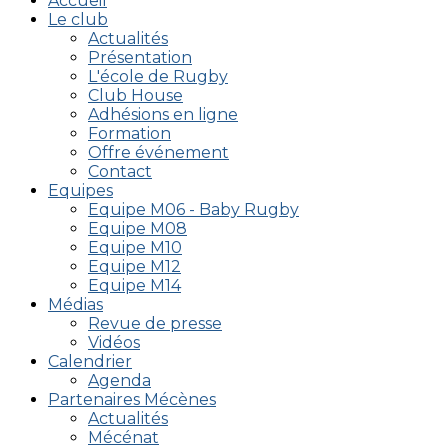
Accueil
Le club
Actualités
Présentation
L'école de Rugby
Club House
Adhésions en ligne
Formation
Offre événement
Contact
Equipes
Equipe M06 - Baby Rugby
Equipe M08
Equipe M10
Equipe M12
Equipe M14
Médias
Revue de presse
Vidéos
Calendrier
Agenda
Partenaires Mécènes
Actualités
Mécénat