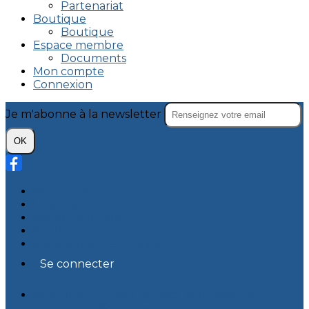
Partenariat
Boutique
Boutique
Espace membre
Documents
Mon compte
Connexion
Je m'abonne à la newsletter
OK
Plan du site
Licences
Mentions légales
CGUV
Paramétrer vos cookies
Se connecter
Propulsé par AssoConnect, le logiciel des
associations Sportives