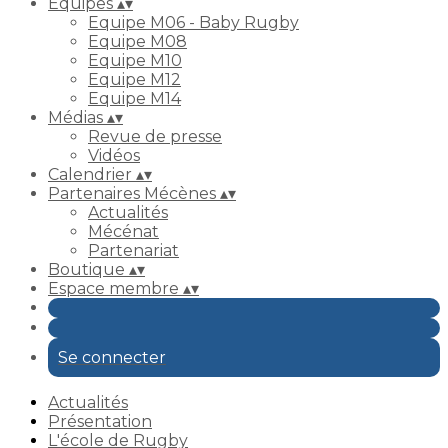
Equipes
▴
▾
Equipe M06 - Baby Rugby
Equipe M08
Equipe M10
Equipe M12
Equipe M14
Médias
▴
▾
Revue de presse
Vidéos
Calendrier
▴
▾
Partenaires Mécènes
▴
▾
Actualités
Mécénat
Partenariat
Boutique
▴
▾
Espace membre
▴
▾
Se connecter
Actualités
Présentation
L'école de Rugby