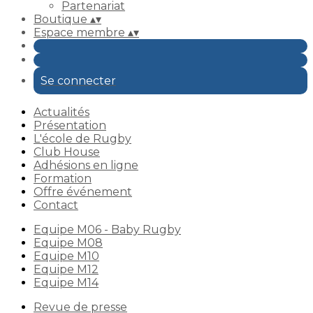
Partenariat
Boutique
▴
▾
Espace membre
▴
▾
Se connecter
Actualités
Présentation
L'école de Rugby
Club House
Adhésions en ligne
Formation
Offre événement
Contact
Equipe M06 - Baby Rugby
Equipe M08
Equipe M10
Equipe M12
Equipe M14
Revue de presse