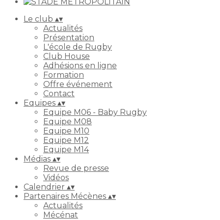
Le club
▴
▾
Actualités
Présentation
L'école de Rugby
Club House
Adhésions en ligne
Formation
Offre événement
Contact
Equipes
▴
▾
Equipe M06 - Baby Rugby
Equipe M08
Equipe M10
Equipe M12
Equipe M14
Médias
▴
▾
Revue de presse
Vidéos
Calendrier
▴
▾
Partenaires Mécènes
▴
▾
Actualités
Mécénat